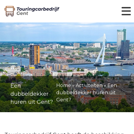
Een
Home
»
Activiteiten
»
Een
dubbeldekker huren uit
dubbeldekker
Gent?
huren uit Gent?